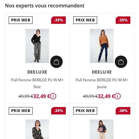
Couleur :
Marron
Nos experts vous recommandent
Composition :
99%POLYESTER 1%METAL
PRIX WEB
PRIX WEB
-35%
-35%
Chemise Femme Deeluxe MORINE BL W Marron en vente à
prix attractif chez Sport 2000
DEELUXE
DEELUXE
Pull Femme BERILDE PU W M+
Pull Femme BERILDE PU W M+
Noir
Jaune
32,49 €
32,49 €
49,99 €
49,99 €
Détails
Détails
PRIX WEB
PRIX WEB
-35%
-30%