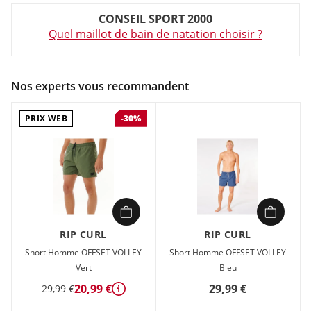
Couleur :
Noir
CONSEIL SPORT 2000
Composition :
86 % Polyester , 14 % Élasthanne
Quel maillot de bain de natation choisir ?
Short Homme Rip curl DAILY VOLLEY Noir en vente à prix
attractif chez Sport 2000
Nos experts vous recommandent
PRIX WEB
-30%
RIP CURL
RIP CURL
Short Homme OFFSET VOLLEY
Short Homme OFFSET VOLLEY
Vert
Bleu
20,99 €
29,99 €
29,99 €
Détails