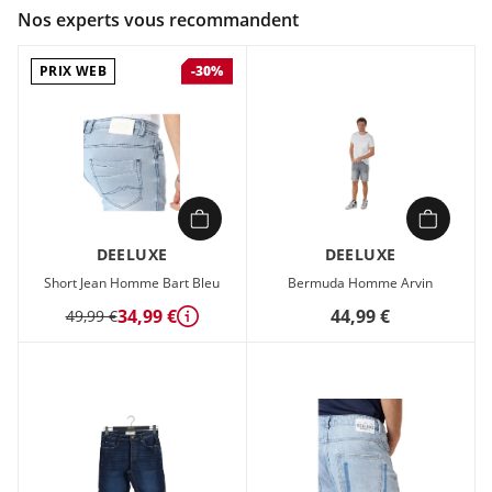
Couleur :
Multicolore
Nos experts vous recommandent
Composition :
98% coton, 2% élasthanne
PRIX WEB
-30%
Quand l’été s’invite, vous avez besoin d’un short qui suit le
rythme de vos journées sans jamais vous trahir. Le short
MATHY en coton stretch épouse vos mouvements, que vous
flâniez en ville ou profitiez d’un moment détente en plein air.
Sa matière légère et respirante, associée à une touche
d’élasthanne, vous offre une liberté de mouvement naturelle,
sans compromis sur le style.
DEELUXE
DEELUXE
Son teint en pièce garantit des couleurs profondes et
Short Jean Homme Bart Bleu
Bermuda Homme Arvin
durables, tandis que sa fermeture à glissière ajoute une
34,99 €
44,99 €
touche pratique et moderne. Disponible dans des tons
49,99 €
Détails
intemporels comme le beige, le marine ou le kaki, il s’accorde
avec tout, d’un t-shirt décontracté à une chemise légère. Un
essentiel pour les journées où confort et élégance ne font
qu’un.