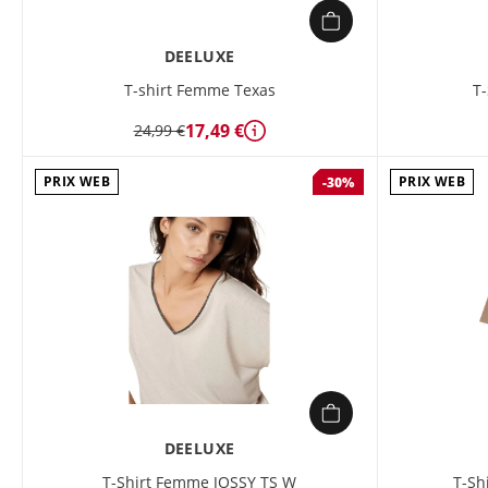
DEELUXE
T-shirt Femme Texas
T
17,49 €
24,99 €
Détails
PRIX WEB
PRIX WEB
-30%
DEELUXE
T-Shirt Femme JOSSY TS W
T-Sh