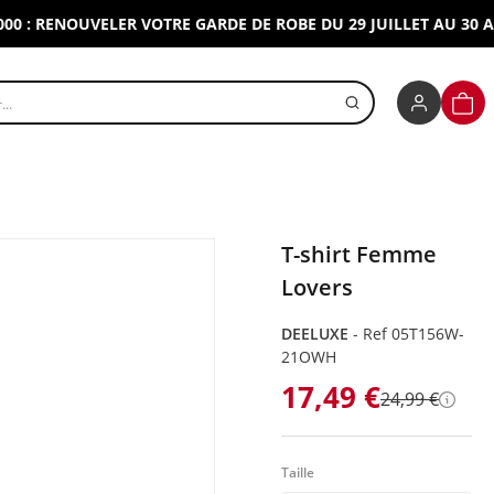
RENOUVELER VOTRE GARDE DE ROBE DU 29 JUILLET AU 30 AOUT 
r un produit
PANI
T-shirt Femme
Lovers
DEELUXE
-
Ref 05T156W-
21OWH
17,49 €
24,99 €
Détai
Taille