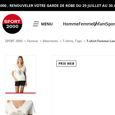
 RENOUVELER VOTRE GARDE DE ROBE DU 29 JUILLET AU 30 AOUT 
SPORT 2000
Homme
Femme
Enfant
Spor
OUVRIR LE
MENU
SPORT 2000
Femme
Vêtements
T-shirts, Tops
T-shirt Femme Lov
PRIX WEB