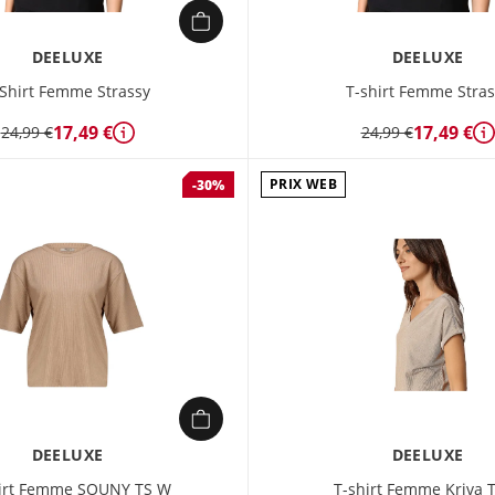
DEELUXE
DEELUXE
-Shirt Femme Strassy
T-shirt Femme Stras
17,49 €
17,49 €
24,99 €
24,99 €
Détails
D
PRIX WEB
-30%
DEELUXE
DEELUXE
irt Femme SOUNY TS W
T-shirt Femme Kriva 