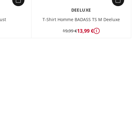
DEELUXE
ust
T-Shirt Homme BADASS TS M Deeluxe
13,99 €
19,99 €
étails
Détails