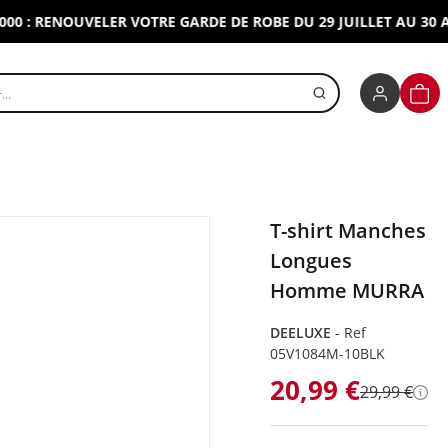
 RENOUVELER VOTRE GARDE DE ROBE DU 29 JUILLET AU 30 AOUT 
r un produit
PANI
T-shirt Manches
Longues
Homme MURRA
DEELUXE
-
Ref
05V1084M-10BLK
20,99 €
29,99 €
Dét