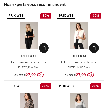
Couleur :
Noir
Nos experts vous recommandent
Composition :
40% acrylique, 30% polyester, 27% polyamide},
{
PRIX WEB
PRIX WEB
-30%
-30%
Pull en maille douce avec motif cœur contrasté sur la
poitrine.
DEELUXE
DEELUXE
Gilet sans manche Femme
Gilet sans manche Femme
FUZZY JK W Noir
FUZZY JK W Blanc
27,99 €
27,99 €
39,99 €
39,99 €
Détails
Détails
PRIX WEB
PRIX WEB
-30%
-30%