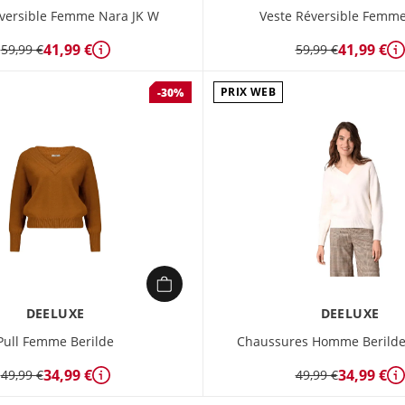
éversible Femme Nara JK W
Veste Réversible Femm
41,99 €
41,99 €
59,99 €
59,99 €
Détails
D
PRIX WEB
-30%
DEELUXE
DEELUXE
Pull Femme Berilde
Chaussures Homme Berild
34,99 €
34,99 €
49,99 €
49,99 €
Détails
D