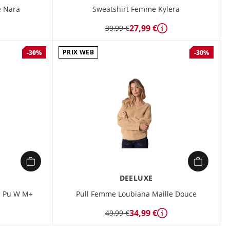
e Nara
Sweatshirt Femme Kylera
27,99 €
39,99 €
étails
Détails
PRIX WEB
-30%
-30%
DEELUXE
e Pu W M+
Pull Femme Loubiana Maille Douce
34,99 €
49,99 €
étails
Détails