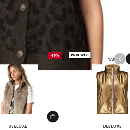
PRIX WEB
-30%
1/3
DEELUXE
DEELUXE