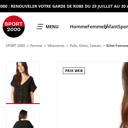
 RENOUVELER VOTRE GARDE DE ROBE DU 29 JUILLET AU 30 AOUT 
SPORT 2000
Homme
Femme
Enfant
Spor
OUVRIR LE
MENU
SPORT 2000
Femme
Vêtements
Pulls, Gilets, Sweats
Gilet Femme
PRIX WEB