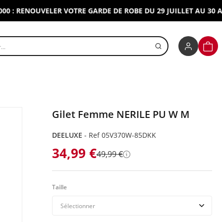
RENOUVELER VOTRE GARDE DE ROBE DU 29 JUILLET AU 30 AOUT 
r un produit
PANI
Gilet Femme NERILE PU W M
DEELUXE
-
Ref 05V370W-85DKK
34,99 €
49,99 €
Détails
Taille