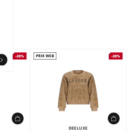
Quand l’audace rencontre le confort, ce gilet
sans manches devient votre allié pour des looks
qui ne passent pas inaperçus. Son imprimé
léopard tout-over apporte une touche sauvage
et sophistiquée, tandis que sa coupe loose et
son tricot doux épousent vos mouvements sans
contrainte. Parfait pour superposer sur une
chemise ou un pull, il se glisse facilement dans
PRIX WEB
-30%
-30%
vos tenues du quotidien comme pour des
sorties plus habillées.
Les détails boutonnés sur le devant ajoutent
une élégance discrète, et les matières
mélangées (dont du polyester recyclé)
garantissent un tombé parfait tout en restant
légères. Un essentiel qui dynamise vos
silhouettes en un clin d’œil.
DEELUXE