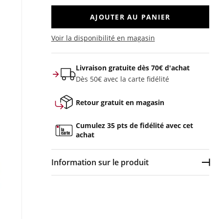
AJOUTER AU PANIER
Voir la disponibilité en magasin
Livraison gratuite dès 70€ d'achat
Dès 50€ avec la carte fidélité
Retour gratuit en magasin
Cumulez 35 pts de fidélité avec cet
achat
Information sur le produit
Dép
Couleur :
Vert
Composition :
46% polyester recyclé, 30%
polyester, 13% acrylique},{