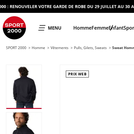
RENOUVELER VOTRE GARDE DE ROBE DU 29 JUILLET AU 30 AOUT 
SPORT 2000
Homme
Femme
Enfant
Spor
OUVRIR LE
MENU
SPORT 2000
Homme
Vêtements
Pulls, Gilets, Sweats
Sweat Hom
PRIX WEB