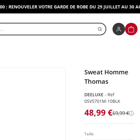
RENOUVELER VOTRE GARDE DE ROBE DU 29 JUILLET AU 30 AOUT 2
r un produit
PANI
Sweat Homme
Thomas
DEELUXE
-
Ref
05V5701M-10BLK
48,99 €
69,99 €
Dét
Taille