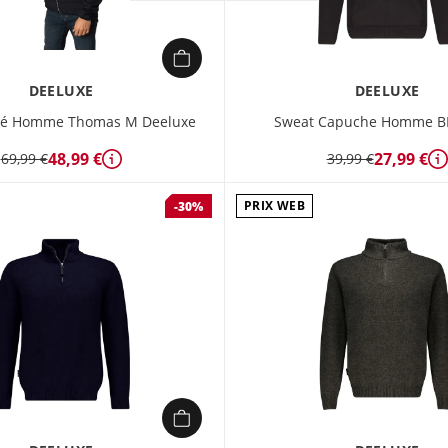
DEELUXE
DEELUXE
pé Homme Thomas M Deeluxe
Sweat Capuche Homme B
48,99 €
27,99 €
69,99 €
39,99 €
Détails
D
PRIX WEB
-30%