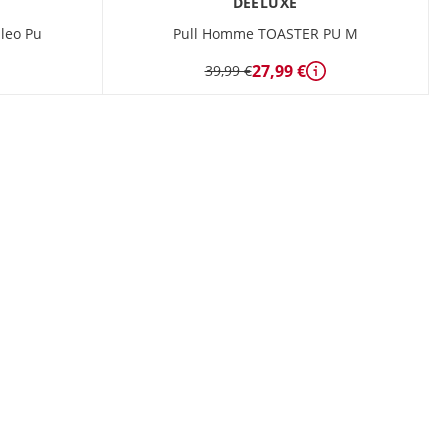
DEELUXE
urbaines ou les soirées
entre amis, il allie style
leo Pu
Pull Homme TOASTER PU M
et praticité sans effort.
27,99 €
39,99 €
étails
Détails