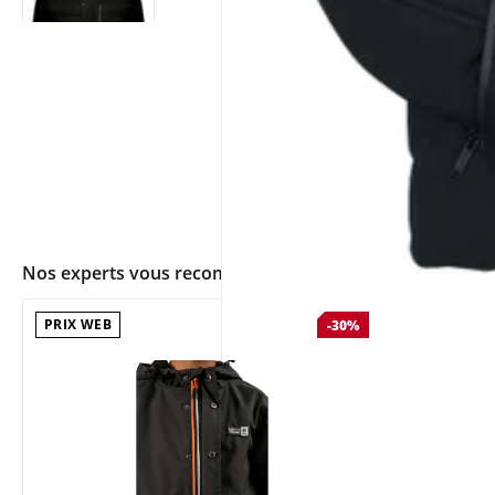
Nos experts vous recommandent
PRIX WEB
-30%
app.ui.shop.product.zoom