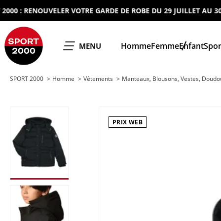
 : RENOUVELER VOTRE GARDE DE ROBE DU 29 JUILLET AU 30 AO
SPORT 2000
Homme
Femme
Enfant
Spor
OUVRIR LE
MENU
SPORT 2000
Homme
Vêtements
Manteaux, Blousons, Vestes, Doud
PRIX WEB