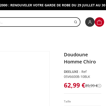
: RENOUVELER VOTRE GARDE DE ROBE DU 29 JUILLET AU 30 AOU
r un produit
PANI
Doudoune
Homme Chiro
DEELUXE
-
Ref
05V6600B-10BLK
62,99 €
89,99 €
Dét
Taille