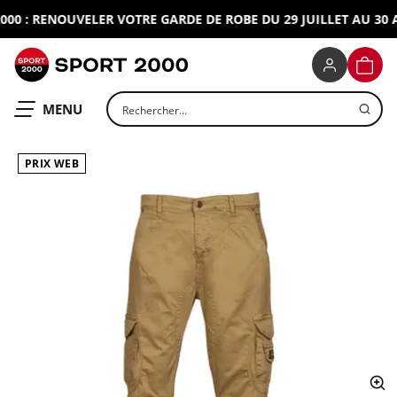
0 : RENOUVELER VOTRE GARDE DE ROBE DU 29 JUILLET AU 30 AO
SPORT 2000
PANIE
Rechercher un produit
OUVRIR LE
MENU
PRIX WEB
ap