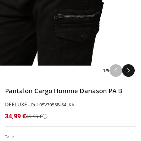
1/9
Pantalon Cargo Homme Danason PA B
DEELUXE
-
Ref 05V7058B-84LKA
34,99 €
49,99 €
Détails
Taille