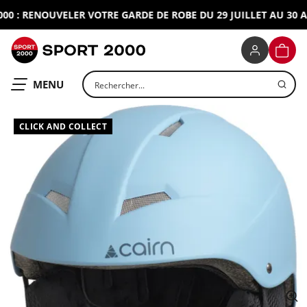
 : RENOUVELER VOTRE GARDE DE ROBE DU 29 JUILLET AU 30 AO
SPORT 2000
PANIE
Rechercher un produit
OUVRIR LE
MENU
CLICK AND COLLECT
ap