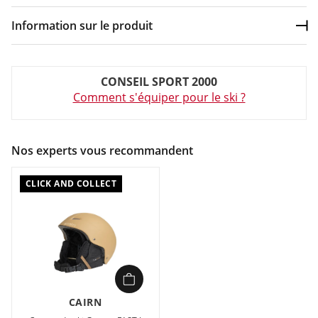
Information sur le produit
Dép
Couleur :
Bleu
CONSEIL SPORT 2000
Composition :
Doublure intégrale à poils longs
Comment s'équiper pour le ski ?
Ventilations intégrées. Oreillettes V-Fit. Molette de serrage.
Doublure intégrale à poils longs, amovible et lavable.
Nos experts vous recommandent
CLICK AND COLLECT
CAIRN