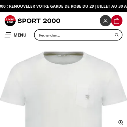
 : RENOUVELER VOTRE GARDE DE ROBE DU 29 JUILLET AU 30 AO
SPORT 2000
PANIE
Rechercher un produit
OUVRIR LE
MENU
ap