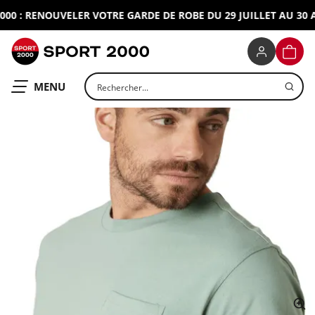
0 : RENOUVELER VOTRE GARDE DE ROBE DU 29 JUILLET AU 30 AO
SPORT 2000
PANIE
Rechercher un produit
OUVRIR LE
MENU
ap