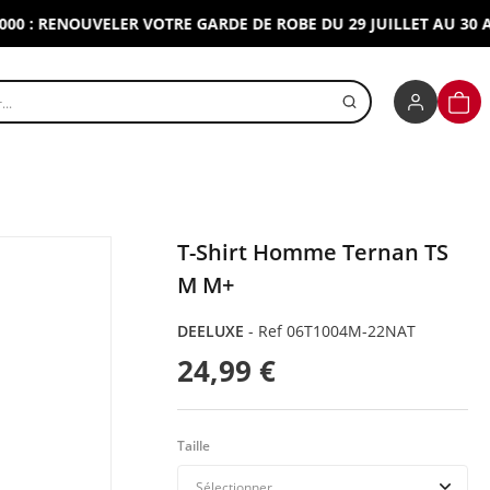
 RENOUVELER VOTRE GARDE DE ROBE DU 29 JUILLET AU 30 AOUT
r un produit
PANI
T-Shirt Homme Ternan TS
M M+
DEELUXE
-
Ref 06T1004M-22NAT
24,99 €
Taille