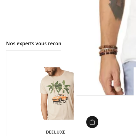
Nos experts vous recommandent
app.ui.shop.product.zoom
DEELUXE