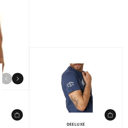
Composition :
70% coton, 30% lin
Le T-shirt TERNAN à col tunisien de
DEELUXE allie élégance discrète et
confort optimal pour les journées
Printemps/Été 2026. Confectionné dans
un jersey léger composé de 70 % coton
et 30 % lin, il offre une sensation de
douceur et une respirabilité idéale
pour les températures estivales. Sa
coupe regular, fluide et intemporelle,
s’adapte à toutes les morphologies tout
en conservant un style décontracté.
4
Les détails soignés, comme le logo
brodé ton sur ton et les boutons
contrastés, ajoutent une touche de
modernité sans sacrifier la simplicité.
Parfait avec un jean ou un pantalon
clair, il se glisse facilement dans une
tenue casual pour un look effortless.
DEELUXE