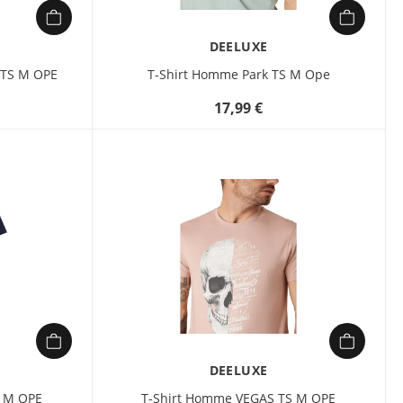
facile à associer avec des
shorts, des chinos ou des
DEELUXE
pantalons cargo. Inspiré par
l’univers végétal et les
 TS M OPE
T-Shirt Homme Park TS M Ope
influences jungle, il apporte
une touche fraîche et
17,99 €
moderne à votre garde-robe
Printemps/Été 2026.
DEELUXE
S M OPE
T-Shirt Homme VEGAS TS M OPE