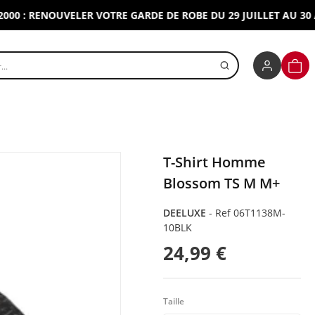
: RENOUVELER VOTRE GARDE DE ROBE DU 29 JUILLET AU 30 AOUT
r un produit
PANI
T-Shirt Homme
Blossom TS M M+
DEELUXE
-
Ref 06T1138M-
10BLK
24,99 €
Taille