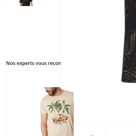
Nos experts vous recommandent
app.ui.shop.product.zoom