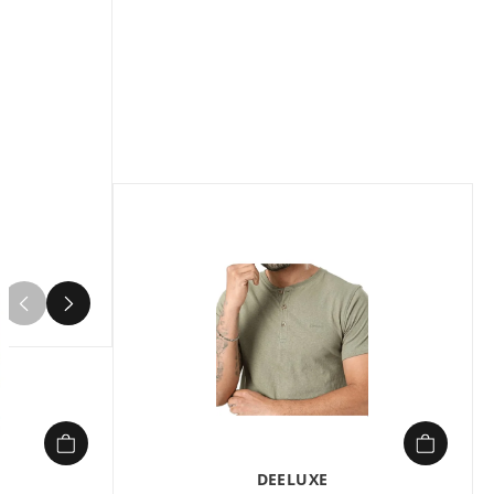
Composition :
100% coton
Le t-shirt FRENCHY TS M de DEELUXE
incarne l’élégance décontractée à la
française avec sa coupe ajustée et son
imprimé tricolore subtil. Confectionné
en 100% coton, il allie confort et
durabilité pour un look casual mais
structuré. Ses détails sérigraphiés ton
sur ton et son col rond en font un
basique intemporel, parfait pour
enrichir une garde-robe moderne.
Disponible en blanc ou saumon, ce
4
modèle de la collection Printemps/Été
2026 apporte une touche de
sophistication à votre style quotidien.
Un incontournable pour ceux qui
recherchent l’équilibre entre simplicité
et raffinement.
DEELUXE