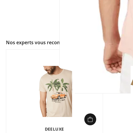
Nos experts vous recommandent
app.ui.shop.product.zoom
DEELUXE