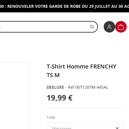
ENOUVELER VOTRE GARDE DE ROBE DU 29 JUILLET AU 30 AOUT 2
r un produit
PANI
T-Shirt Homme FRENCHY
TS M
DEELUXE
-
Ref 06T1207M-44SAL
19,99 €
Taille