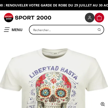
: RENOUVELER VOTRE GARDE DE ROBE DU 29 JUILLET AU 30 AOU
SPORT 2000
PANIE
Rechercher un produit
OUVRIR LE
MENU
ap