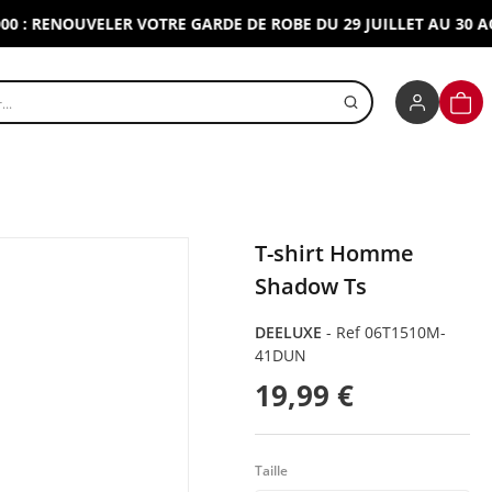
RENOUVELER VOTRE GARDE DE ROBE DU 29 JUILLET AU 30 AOUT 2
r un produit
PANI
T-shirt Homme
Shadow Ts
DEELUXE
-
Ref 06T1510M-
41DUN
19,99 €
Taille