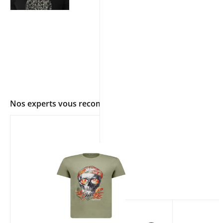
Nos experts vous recommandent
app.ui.shop.product.zoom