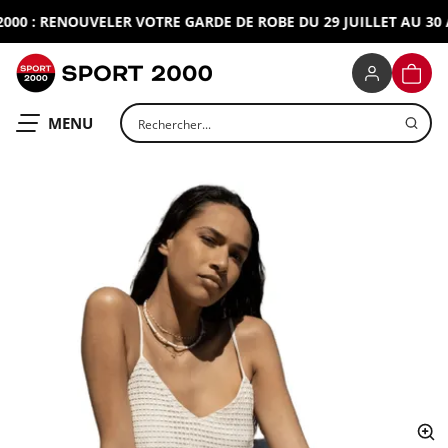
0 : RENOUVELER VOTRE GARDE DE ROBE DU 29 JUILLET AU 30 A
SPORT 2000
PANIE
Rechercher un produit
OUVRIR LE
MENU
ap