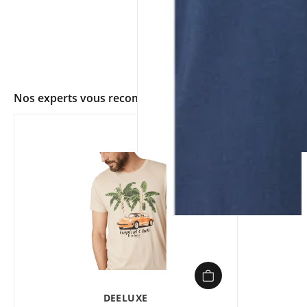
Nos experts vous recommandent
app.ui.shop.product.zoom
DEELUXE