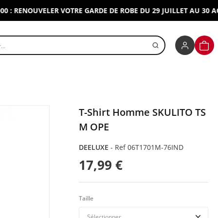
RENOUVELER VOTRE GARDE DE ROBE DU 29 JUILLET AU 30 AOUT 2
r un produit
PANI
T-Shirt Homme SKULITO TS
M OPE
DEELUXE
-
Ref 06T1701M-76IND
17,99 €
Taille