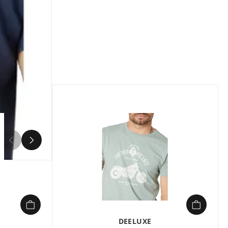
Composition :
100% coton
Le T-shirt manches courtes SKULITO de
DEELUXE allie style rock et confort
intemporel pour un look décontracté et
audacieux. Confectionné en 100%
coton, ce modèle à coupe regular et col
rond arbore un imprimé graphique
tête de mort florale, signature de
l’esprit rebelle de la marque. Parfait
pour les journées estivales, il se marie
idéalement avec un jean clair ou un
short pour un ensemble moderne et
4
sans effort. Sa matière douce et
respirante garantit un port agréable
toute la journée, tandis que son
entretien facile (lavable en machine à
30°C) en fait un incontournable du
dressing masculin. Disponible en
coloris indigo (76IND).
DEELUXE