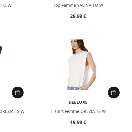
intemporel, idéal pour
 TO W
Top Femme YALINA TO W
superposer ou porter seul sous
29,99 €
une veste ou un gilet. Un
incontournable pour un style
naturel et élégant, été comme
printemps.
DEELUXE
OREZIA TS W
T-shirt Femme OREZIA TS W
19,99 €