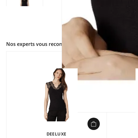
Nos experts vous recommandent
app.ui.shop.product.zoom
DEELUXE