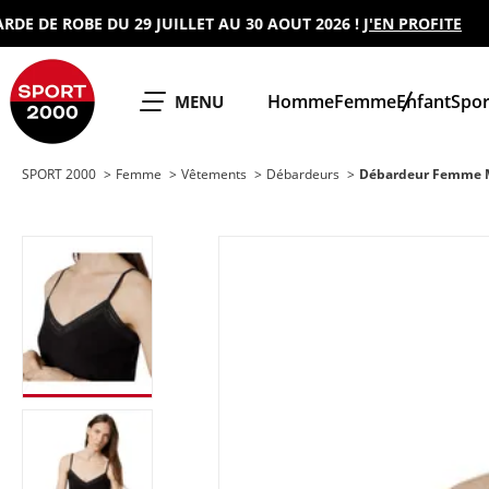
DE ROBE DU 29 JUILLET AU 30 AOUT 2026 !
J'EN PROFITE
SPORT 2000
Homme
Femme
Enfant
Spor
OUVRIR LE
MENU
SPORT 2000
Femme
Vêtements
Débardeurs
Débardeur Femme 