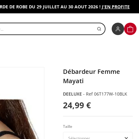
E ROBE DU 29 JUILLET AU 30 AOUT 2026 !
J'EN PROFITE
r un produit
PANI
Débardeur Femme
Mayati
DEELUXE
-
Ref 06T177W-10BLK
24,99 €
Taille