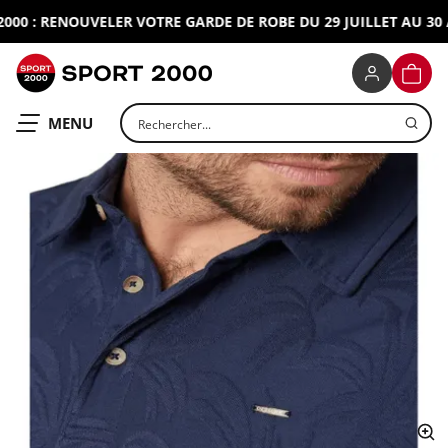
0 : RENOUVELER VOTRE GARDE DE ROBE DU 29 JUILLET AU 30 AO
SPORT 2000
PANIE
Rechercher un produit
OUVRIR LE
MENU
ap