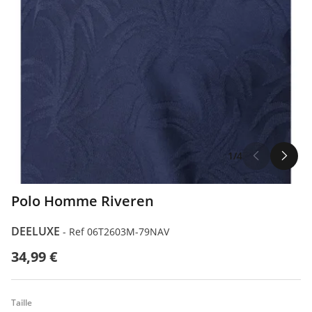
1/4
Polo Homme Riveren
DEELUXE
-
Ref 06T2603M-79NAV
34,99 €
Taille