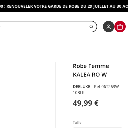
RENOUVELER VOTRE GARDE DE ROBE DU 29 JUILLET AU 30 AOUT 2
r un produit
PANI
Robe Femme
KALEA RO W
DEELUXE
-
Ref 06T263W-
10BLK
49,99 €
Taille