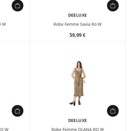
crochetés sur le corsage
ajoutent une touche
DEELUXE
artisanale et raffinée.
Parfaite pour les
O W
Robe Femme Savia Ro W
journées estivales ou les
soirées inspirées par
59,99 €
l’ambiance Coachella,
cette robe maxi noire,
douce et aérée, épouse
vos mouvements avec
grâce. Un incontournable
pour un look féminin et
intemporel.
DEELUXE
RO W
Robe Femme OLANA RO W