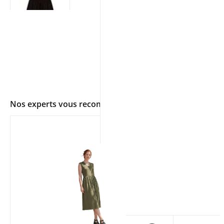
Nos experts vous recommandent
app.ui.shop.product.zoom