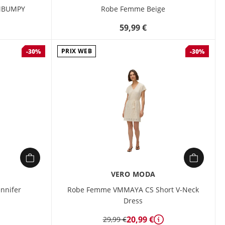
MBUMPY
Robe Femme Beige
59,99 €
étails
PRIX WEB
-30%
-30%
VERO MODA
nnifer
Robe Femme VMMAYA CS Short V-Neck
Dress
étails
20,99 €
29,99 €
Détails