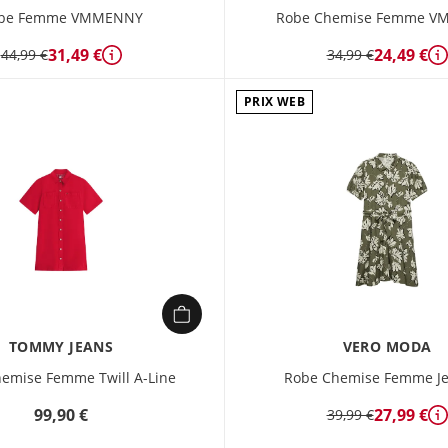
be Femme VMMENNY
Robe Chemise Femme V
31,49 €
24,49 €
44,99 €
34,99 €
Détails
D
PRIX WEB
TOMMY JEANS
VERO MODA
emise Femme Twill A-Line
Robe Chemise Femme Je
99,90 €
27,99 €
39,99 €
D