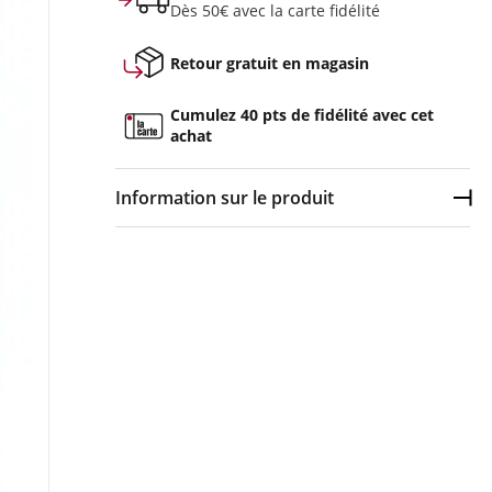
Dès 50€ avec la carte fidélité
Retour gratuit en magasin
Cumulez 40 pts de fidélité avec cet
achat
Information sur le produit
Dép
Couleur :
Multicolore
Composition :
70% viscose, 27% polyester, 3%
élasthanne
Robe longue Femme Deeluxe BILIANA RO W
Multicolore en vente à prix attractif chez Sport
2000