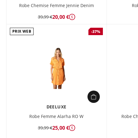
Robe Chemise Femme Jennie Denim
Ro
20,00 €
39,99 €
Détails
PRIX WEB
-37%
DEELUXE
Robe Femme Alarha RO W
Robe Ch
25,00 €
39,99 €
Détails