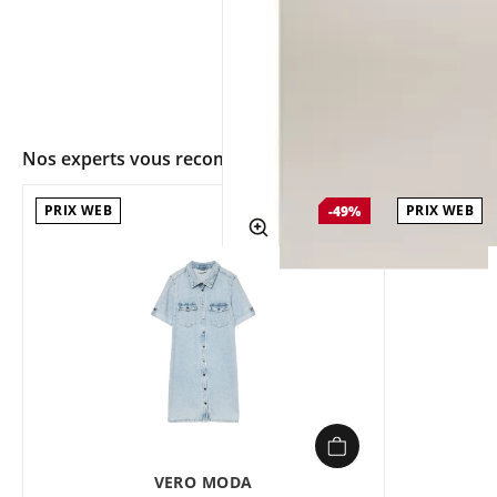
Nos experts vous recommandent
PRIX WEB
PRIX WEB
-49%
app.ui.shop.product.zoom
VERO MODA