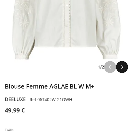
1/2
Blouse Femme AGLAE BL W M+
DEELUXE
-
Ref 06T402W-21OWH
49,99 €
Taille