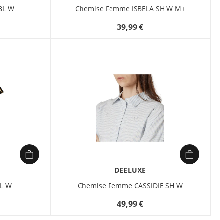
jupe, il se porte aussi bien rentré
BL W
Chemise Femme ISBELA SH W M+
que laissé libre pour un style
39,99 €
casual chic. En couleur
olive/khaki, il apporte une touche
naturelle et polyvalente à votre
garde-robe.
DEELUXE
BL W
Chemise Femme CASSIDIE SH W
49,99 €