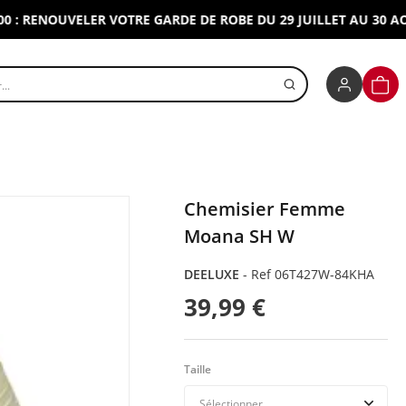
RENOUVELER VOTRE GARDE DE ROBE DU 29 JUILLET AU 30 AOUT 2
r un produit
PANI
Chemisier Femme
Moana SH W
DEELUXE
-
Ref 06T427W-84KHA
39,99 €
Taille