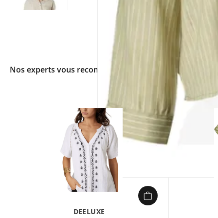
Nos experts vous recommandent
app.ui.shop.product.zoom
DEELUXE