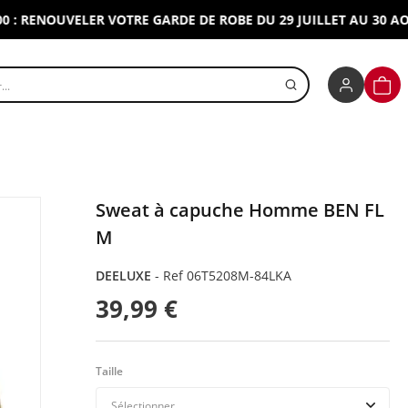
ENOUVELER VOTRE GARDE DE ROBE DU 29 JUILLET AU 30 AOUT 20
r un produit
PANI
Sweat à capuche Homme BEN FL
M
DEELUXE
-
Ref 06T5208M-84LKA
39,99 €
Taille