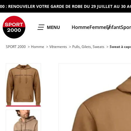
ENOUVELER VOTRE GARDE DE ROBE DU 29 JUILLET AU 30 AOUT 2
SPORT 2000
Homme
Femme
Enfant
Spor
OUVRIR LE
MENU
SPORT 2000
Homme
Vêtements
Pulls, Gilets, Sweats
Sweat à ca