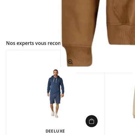
Nos experts vous recommandent
app.ui.shop.product.zoom
DEELUXE