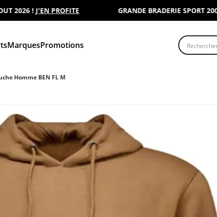
026 !
J'EN PROFITE
GRANDE BRADERIE SPORT 2000 : R
Recherche
ts
Marques
Promotions
puche Homme BEN FL M