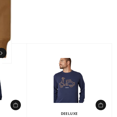
Composition :
60% coton, 40% polyester
Le sweat à capuche DEELUXE BEN FL M allie
confort et style pour un look urbain
décontracté. Fabriqué dans un molleton doux
et gratté, composé de 60% coton et 40%
polyester, il offre une sensation agréable au
quotidien. Sa coupe regular et sa capuche
réglable avec cordons métalliques en font un
incontournable pour les amateurs de
vêtements pratiques et tendance. Avec sa
poche kangourou et ses manches longues, ce
hoodie s’adapte à toutes les saisons tout en
apportant une touche moderne à vos tenues.
Disponible en plusieurs coloris comme le noir,
le jaune ou le curry.
DEELUXE