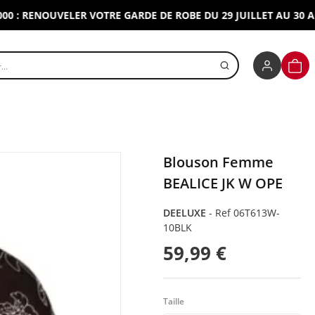
ENOUVELER VOTRE GARDE DE ROBE DU 29 JUILLET AU 30 AOUT 2
r un produit
PANI
Blouson Femme
BEALICE JK W OPE
DEELUXE
-
Ref 06T613W-
10BLK
59,99 €
Taille