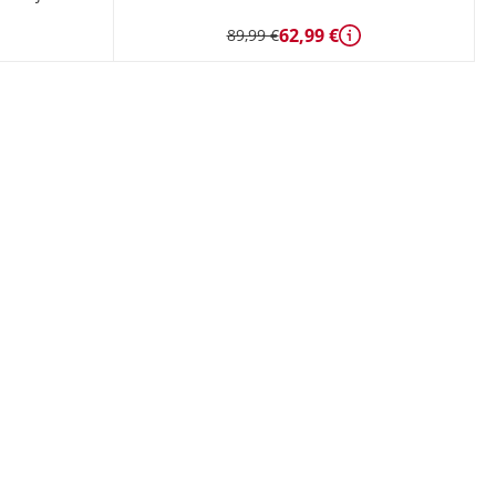
62,99 €
89,99 €
étails
Détails