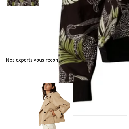
Nos experts vous recommandent
app.ui.shop.product.zoom