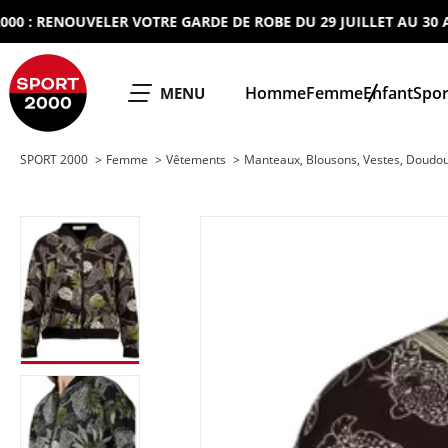
RENOUVELER VOTRE GARDE DE ROBE DU 29 JUILLET AU 30 AOUT 2
SPORT 2000
Homme
Femme
Enfant
Spor
OUVRIR LE
MENU
SPORT 2000
Femme
Vêtements
Manteaux, Blousons, Vestes, Doudo