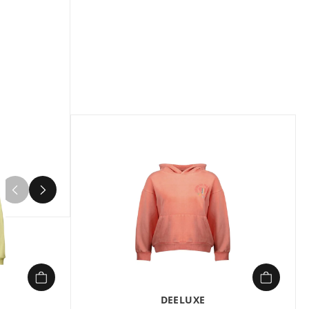
élasthanne
Le short CERISE ST G de DEELUXE est
un incontournable pour habiller les
jeunes filles avec style et confort. Ce
modèle en jean décontracté, teinté
d’une douce couleur pêche, allie
praticité et détails soignés : braguette
zippée, poches inclinées et revers au
bas des jambes pour un look
dynamique. Son patch signature
DEELUXE ajoute une touche
d’authenticité à cette pièce
4
intemporelle. Confectionné dans un
tissu stretch composé à 98 % de coton
et 2 % d’élasthanne, il offre une liberté
de mouvement optimale tout en
garantissant une tenue parfaite.
Parfait pour le quotidien ou les sorties
entre amis.
DEELUXE