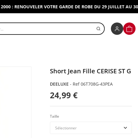
: RENOUVELER VOTRE GARDE DE ROBE DU 29 JUILLET AU 30 AOUT
r un produit
PANI
Short Jean Fille CERISE ST G
DEELUXE
-
Ref 06T708G-43PEA
24,99 €
Taille