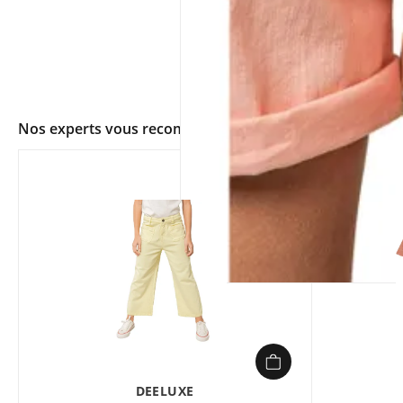
Nos experts vous recommandent
app.ui.shop.product.zoom
DEELUXE