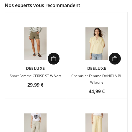
Couleur :
Beige
Nos experts vous recommandent
Composition :
100% polyester
Short Femme Deeluxe NESSIKA ST W Beige en vente à prix
attractif chez Sport 2000
DEELUXE
DEELUXE
Short Femme CERISE ST W Vert
Chemisier Femme DANIELA BL
W Jaune
29,99 €
44,99 €