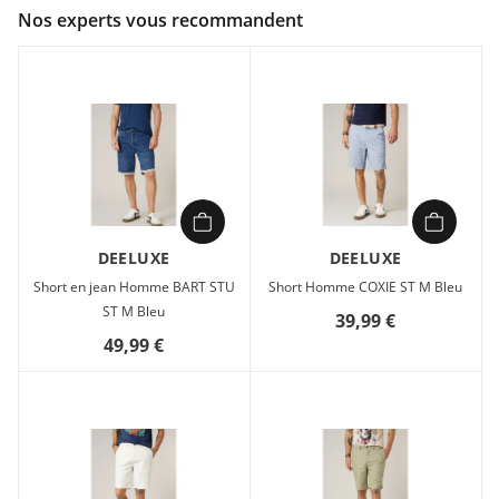
Couleur :
Bleu
Nos experts vous recommandent
Composition :
100% coton
Short Homme Deeluxe ALONSO ST M Bleu en vente à prix
attractif chez Sport 2000
DEELUXE
DEELUXE
Short en jean Homme BART STU
Short Homme COXIE ST M Bleu
ST M Bleu
39,99 €
49,99 €