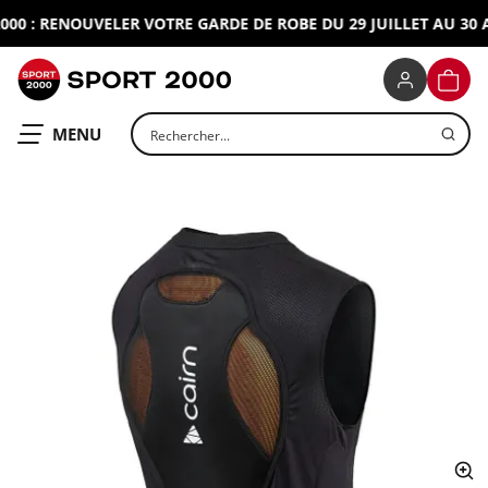
0 : RENOUVELER VOTRE GARDE DE ROBE DU 29 JUILLET AU 30 A
SPORT 2000
PANIE
Rechercher un produit
OUVRIR LE
MENU
ap