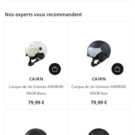
Couleur :
Noir
Nos experts vous recommandent
Composition :
45% D3O® - 30% Polyester - 15% Nylon - 5%
Foam - 5% Rubber
Accessibilité et maintien optimal. Bande de serrage large
CAIRN
CAIRN
Casque de ski Unisexe ANDROID
Casque de ski Unisexe ANDROID
VISOR Blanc
VISOR Noir
79,99 €
79,99 €