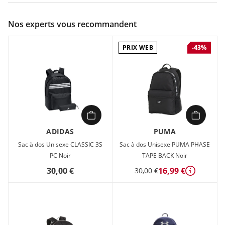
Couleur :
Noir
Nos experts vous recommandent
Composition :
100% polyester
PRIX WEB
-43%
Bretelles rembourrées réglables. 100% polyester (50% recyclé
minimum). Volume : 28 litres. Dimensions : 47,5 x 28 x 20 cm.
Fabriqué avec au moins 50% de matériaux recyclés.
ADIDAS
PUMA
Sac à dos Unisexe CLASSIC 3S
Sac à dos Unisexe PUMA PHASE
PC Noir
TAPE BACK Noir
30,00 €
16,99 €
30,00 €
Détails