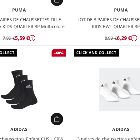
PUMA
PUMA
PAIRES DE CHAUSSETTES FILLE
LOT DE 3 PAIRES DE CHAUSSE
 KIDS QUARTER 3P Multicolore
KIDS BWT QUARTER 3P
5,59 €
6,29 €
7,99 €
8,99 €
Détails
Dé
COLLECT
CLICK AND COLLECT
-40%
ADIDAS
ADIDAS
 chaussettes Enfant CUSH CRW
3 paires de chaussettes enf