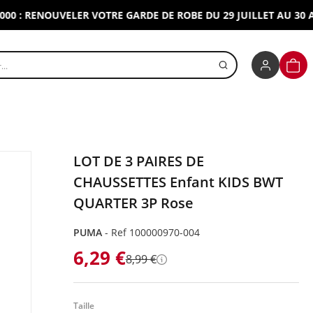
 RENOUVELER VOTRE GARDE DE ROBE DU 29 JUILLET AU 30 AOUT 
r un produit
PANI
LOT DE 3 PAIRES DE
CHAUSSETTES Enfant KIDS BWT
QUARTER 3P Rose
PUMA
-
Ref 100000970-004
6,29 €
8,99 €
Détails
Taille