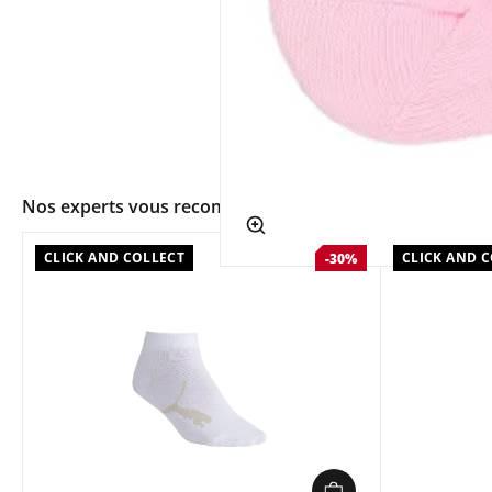
Nos experts vous recommandent
app.ui.shop.product.zoom
CLICK AND COLLECT
CLICK AND 
-30%