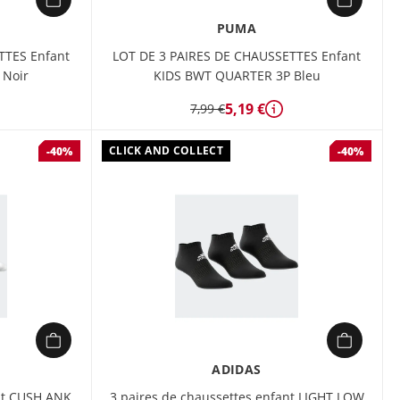
PUMA
TTES Enfant
LOT DE 3 PAIRES DE CHAUSSETTES Enfant
 Noir
KIDS BWT QUARTER 3P Bleu
5,19 €
7,99 €
tails
Détails
CLICK AND COLLECT
-40%
-40%
ADIDAS
ant CUSH ANK
3 paires de chaussettes enfant LIGHT LOW