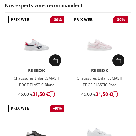
Couleur :
Blanc
Nos experts vous recommandent
Composition :
Tige textile , Semelle caoutchouc
PRIX WEB
PRIX WEB
-30%
-30%
Le style Reebok n'a aucune limite d'âge. Donnez du style à
votre enfant avec ces baskets Club C. Le design épuré, inspiré
du tennis, donne à votre sportif vedette un look éclatant. La
tige en cuir souple est confortable pour courir, sauter et
glisser toute la journée. Une bride permet à l'enfant de se
chausser plus facilement seul.
REEBOK
REEBOK
Chaussures Enfant SMASH
Chaussures Enfant SMASH
EDGE ELASTIC Blanc
EDGE ELASTIC Rose
31,50 €
31,50 €
45,00 €
45,00 €
Détails
Détails
PRIX WEB
-40%