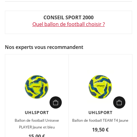
Couleur :
Blanc
CONSEIL SPORT 2000
Composition :
Synthétique
Quel ballon de football choisir ?
Ballon de football Unisexe Uhlsport TEAM Blanc en vente à
prix attractif chez Sport 2000
Nos experts vous recommandent
UHLSPORT
UHLSPORT
Ballon de football Unisexe
Ballon de football TEAM T4 Jaune
PLAYER Jaune et bleu
19,50 €
15,00 €