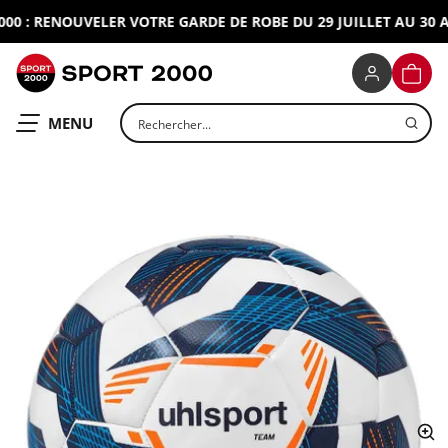
0 : RENOUVELER VOTRE GARDE DE ROBE DU 29 JUILLET AU 30 AO
SPORT 2000
PANIE
Rechercher un produit
OUVRIR LE
MENU
ap