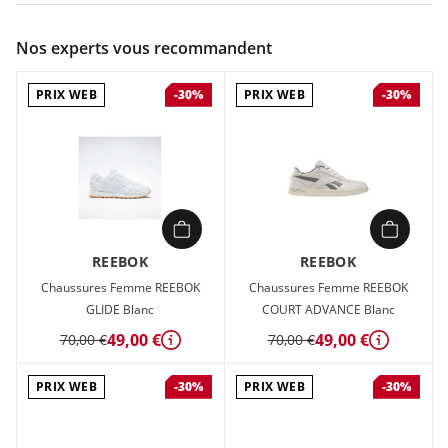
Couleur :
Blanc
Nos experts vous recommandent
Composition :
Tige textile , Semelle caoutchouc
PRIX WEB
PRIX WEB
-30%
-30%
Chaussures Femme REEBOK COURT CLEAN Blanc en vente à
prix attractif chez Sport 2000
REEBOK
REEBOK
Chaussures Femme REEBOK
Chaussures Femme REEBOK
GLIDE Blanc
COURT ADVANCE Blanc
49,00 €
49,00 €
70,00 €
70,00 €
Détails
Détails
PRIX WEB
PRIX WEB
-30%
-30%