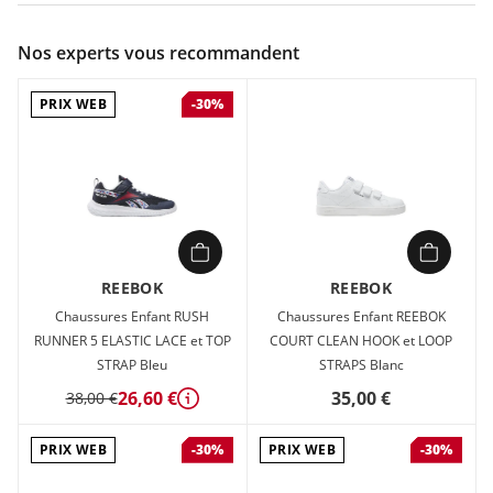
Couleur :
Noir
Nos experts vous recommandent
Composition :
Tige textile , Semelle caoutchouc
PRIX WEB
-30%
Chaussures Enfant Reebok ROYAL PRIME 2.0 TWO STRAP
HOOP et LOOP Noir en vente à prix attractif chez Sport 2000
REEBOK
REEBOK
Chaussures Enfant RUSH
Chaussures Enfant REEBOK
RUNNER 5 ELASTIC LACE et TOP
COURT CLEAN HOOK et LOOP
STRAP Bleu
STRAPS Blanc
26,60 €
35,00 €
38,00 €
Détails
PRIX WEB
PRIX WEB
-30%
-30%