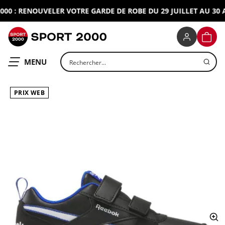
0 : RENOUVELER VOTRE GARDE DE ROBE DU 29 JUILLET AU 30 AO
SPORT 2000
PANIE
Rechercher un produit
OUVRIR LE
MENU
PRIX WEB
ap