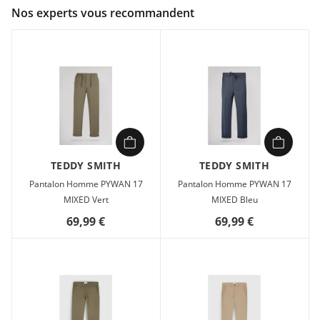
Couleur :
Beige
Nos experts vous recommandent
Composition :
64% POLYESTER 33% VISCOSE 3%
ELASTHANNE
Pantalon Homme Teddy smith PYWAN 17 MIXED Beige en
vente à prix attractif chez Sport 2000
TEDDY SMITH
TEDDY SMITH
Pantalon Homme PYWAN 17
Pantalon Homme PYWAN 17
MIXED Vert
MIXED Bleu
69,99 €
69,99 €