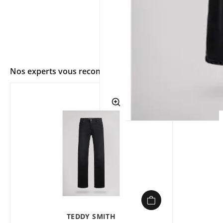
Nos experts vous recommandent
app.ui.shop.product.zoom
TEDDY SMITH