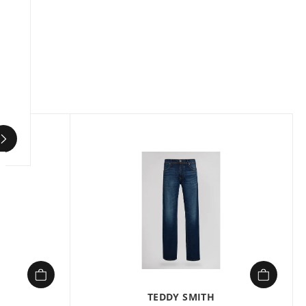
Composition :
100% COTON
Jean Homme Teddy smith MEMPHIS STRAIGH
Noir en vente à prix attractif chez Sport 2000
TEDDY SMITH