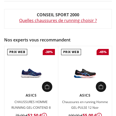
Couleur :
Bleu
CONSEIL SPORT 2000
Composition :
Tige textile , Semelle caoutchouc
Quelles chaussures de running choisir ?
Chaussures de Running Homme Asics GEL-CONTEND 8 Bleu
en vente à prix attractif chez Sport 2000 Tige en synthétique
et mesh. Doublure textile. Semelle extérieure en caoutchouc.
Nos experts vous recommandent
Empeigne contenant 20% minimum de matières recyclées.
Coussinet GEL™ au talon assurant un excellent amorti.
PRIX WEB
PRIX WEB
-30%
-45%
ASICS
ASICS
CHAUSSURES HOMME
Chaussures en running Homme
RUNNING GEL-CONTEND 8
GEL-PULSE 12 Noir
52,50 €
55,00 €
75,00 €
100,00 €