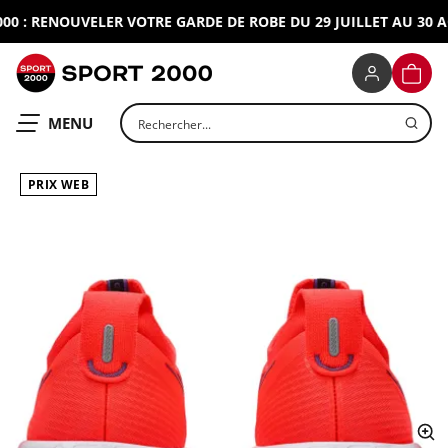
 : RENOUVELER VOTRE GARDE DE ROBE DU 29 JUILLET AU 30 AO
SPORT 2000
PANIE
Rechercher un produit
OUVRIR LE
MENU
PRIX WEB
ap