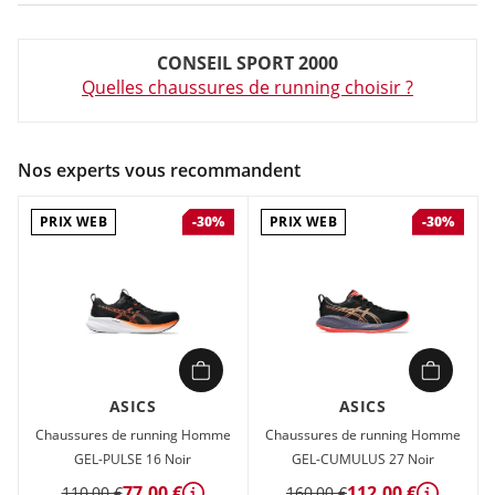
Couleur :
Bleu
CONSEIL SPORT 2000
Composition :
60% mesh (tissage synthétique), 20% mousse
Quelles chaussures de running choisir ?
(amplifoam), 15% matière textile (doublure/semelle
intérieure)
Chaussures de running Homme Asics VERSABLAST 4 Bleu en
Nos experts vous recommandent
vente à prix attractif chez Sport 2000
PRIX WEB
PRIX WEB
-30%
-30%
ASICS
ASICS
Chaussures de running Homme
Chaussures de running Homme
GEL-PULSE 16 Noir
GEL-CUMULUS 27 Noir
77,00 €
112,00 €
110,00 €
160,00 €