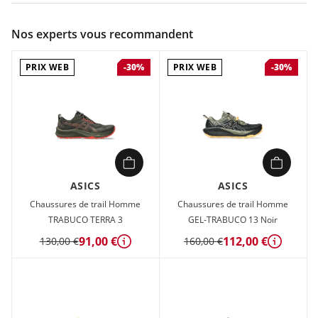
Couleur :
Bleu
Nos experts vous recommandent
Composition :
70% polyester, 20% caoutchouc, 10% autres
PRIX WEB
PRIX WEB
-30%
-30%
Chaussures de running Homme Asics GT-2000 14 Bleu en
vente à prix attractif chez Sport 2000
ASICS
ASICS
Chaussures de trail Homme
Chaussures de trail Homme
TRABUCO TERRA 3
GEL-TRABUCO 13 Noir
91,00 €
112,00 €
130,00 €
160,00 €
Détails
Détails