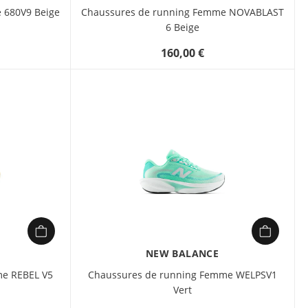
AMPLIFOAM™
 680V9 Beige
Chaussures de running Femme NOVABLAST
garantissent une
6 Beige
absorption des chocs
efficace, tandis que la
160,00 €
semelle ORTHOLITE™
procure un confort
durable. Avec sa
technologie GUIDANCE
LINE™ et ses rainures de
flexion, elle favorise une
foulée fluide et naturelle,
idéale pour les
entraînements
quotidiens.
NEW BALANCE
me REBEL V5
Chaussures de running Femme WELPSV1
Vert