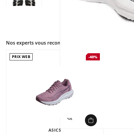
Nos experts vous recommandent
PRIX WEB
-40%
app.ui.shop.product.zoom
ASICS