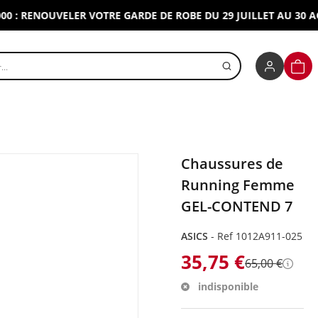
RENOUVELER VOTRE GARDE DE ROBE DU 29 JUILLET AU 30 AOUT 
r un produit
PANI
Chaussures de
Running Femme
GEL-CONTEND 7
ASICS
-
Ref 1012A911-025
35,75 €
65,00 €
Détai
indisponible