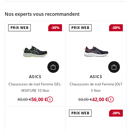
Couleur :
Bleu
Nos experts vous recommandent
Composition :
Tige textile , Semelle caoutchouc
PRIX WEB
PRIX WEB
-30%
-30%
Chaussures de trail Homme Asics TRAIL SCOUT 3 Bleu en
vente à prix attractif chez Sport 2000
ASICS
ASICS
Chaussures de trail Femme GEL-
Chaussures de trail Femme JOLT
VENTURE 10 Noir
5 Noir
56,00 €
42,00 €
80,00 €
60,00 €
Détails
Détails
PRIX WEB
-30%