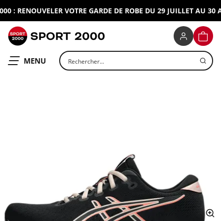
0 : RENOUVELER VOTRE GARDE DE ROBE DU 29 JUILLET AU 30 AO
SPORT 2000
PANIE
Rechercher un produit
OUVRIR LE
MENU
ap