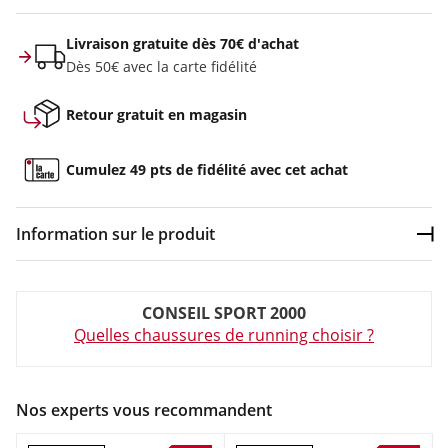
Livraison gratuite dès 70€ d'achat
Dès 50€ avec la carte fidélité
Retour gratuit en magasin
Cumulez 49 pts de fidélité avec cet achat
Information sur le produit
Dép
Couleur :
Bleu
CONSEIL SPORT 2000
Composition :
Tige textile , Semelle caoutchouc
Quelles chaussures de running choisir ?
Chaussures de trail Enfant Asics PRE VENTURE 9 GS Bleu en
vente à prix attractif chez Sport 2000
Nos experts vous recommandent