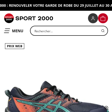
0 : RENOUVELER VOTRE GARDE DE ROBE DU 29 JUILLET AU 30 AO
SPORT 2000
PANIE
Rechercher un produit
OUVRIR LE
MENU
PRIX WEB
ap