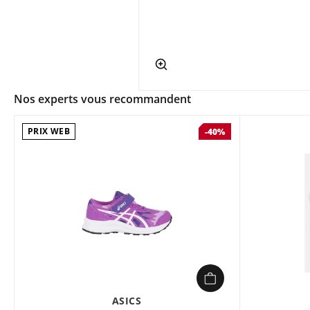
app.ui.shop.product.zoom
Nos experts vous recommandent
PRIX WEB
-40%
ASICS